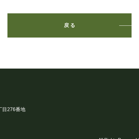
戻 る
目276番地